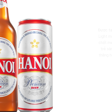
và nên thơ, Hanoi
người nơi đây với
ght đưa những bạn
mẻ đầy thư thái,
ắm trong sự sảng