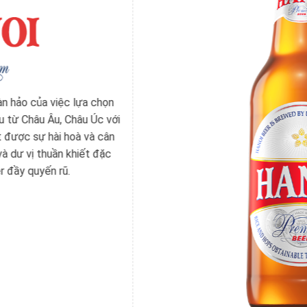
Được tạo ra giữa mảnh đất Thủ đô cổ kính 
Light mang trong mình nét tinh tế của con 
chất men thanh nhẹ đầy ý vị. Bia Hanoi Li
trẻ sành bia đến với một trải nghiệm mới 
thăng hoa với dòng bia mát lạnh và chìm đ
khoái bất tận