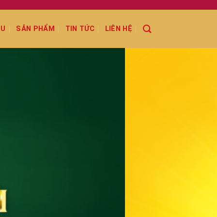
ỆU
SẢN PHẨM
TIN TỨC
LIÊN HỆ