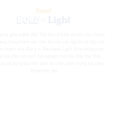
Với khẩu hiệu
thống – Sức 
450ml và bia lon
hơn 120 năm củ
người dân nơi 