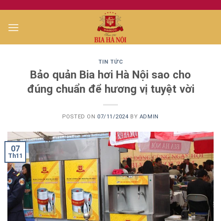
Skip
to
content
TIN TỨC
Bảo quản Bia hơi Hà Nội sao cho
đúng chuẩn để hương vị tuyệt vời
POSTED ON
07/11/2024
BY
ADMIN
07
Th11