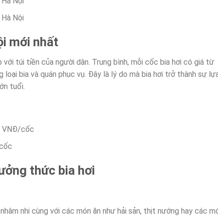
, Hà Nội
, Hà Nội
ội mới nhất
 với túi tiền của người dân. Trung bình, mỗi cốc bia hơi có giá từ
oại bia và quán phục vụ. Đây là lý do mà bia hơi trở thành sự lự
ớn tuổi.
0 VNĐ/cốc
/cốc
ưởng thức bia hơi
 nhâm nhi cùng với các món ăn như hải sản, thịt nướng hay các m