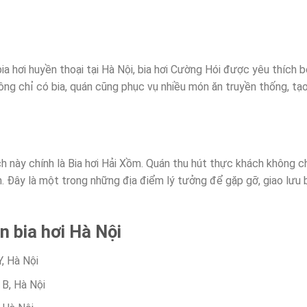
 hơi huyền thoại tại Hà Nội, bia hơi Cường Hói được yêu thích b
ông chỉ có bia, quán cũng phục vụ nhiều món ăn truyền thống, tạo
h này chính là Bia hơi Hải Xồm. Quán thu hút thực khách không c
n. Đây là một trong những địa điểm lý tưởng để gặp gỡ, giao lưu 
n bia hơi Hà Nội
Y, Hà Nội
 B, Hà Nội