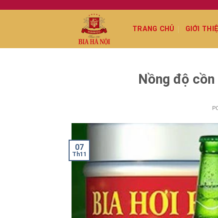
Skip
to
TRANG CHỦ
GIỚI THI
content
Nồng độ cồn b
P
07
Th11