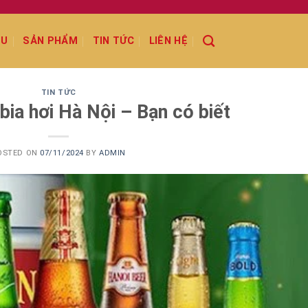
ỆU
SẢN PHẨM
TIN TỨC
LIÊN HỆ
TIN TỨC
ia hơi Hà Nội – Bạn có biết
OSTED ON
07/11/2024
BY
ADMIN