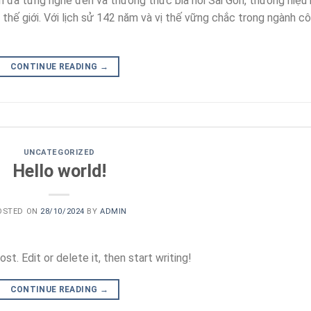
ắn đã từng nghe đến và thưởng thức bia hơi Sài Gòn, thương hiệu 
thế giới. Với lịch sử 142 năm và vị thế vững chắc trong ngành c
CONTINUE READING
→
UNCATEGORIZED
Hello world!
OSTED ON
28/10/2024
BY
ADMIN
t. Edit or delete it, then start writing!
CONTINUE READING
→