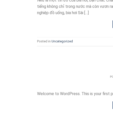
Nếu là một tín đồ của bia hơi, bạn chắc ch
tiếng không chỉ trong nước mà còn vươn ra 
nghiệp đồ uống, bia hơi Sài […]
Posted in
Uncategorized
P
Welcome to WordPress. This is your first pos