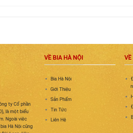
VỀ BIA HÀ NỘI
VỀ
Bia Hà Nội
Đ
n
Giới Thiệu
H
Sản Phẩm
công ty Cổ phần
Đ
Tin Tức
), là một biểu
B
m. Ngoài việc
Liên Hệ
, bia Hà Nội cũng