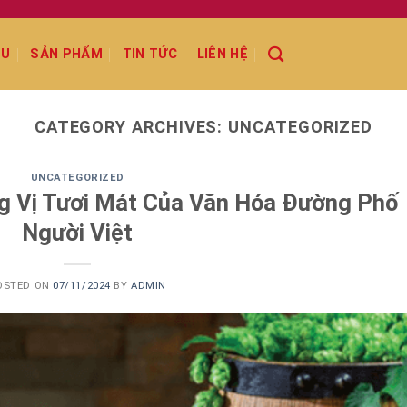
ỆU
SẢN PHẨM
TIN TỨC
LIÊN HỆ
CATEGORY ARCHIVES:
UNCATEGORIZED
UNCATEGORIZED
ng Vị Tươi Mát Của Văn Hóa Đường Phố
Người Việt
OSTED ON
07/11/2024
BY
ADMIN