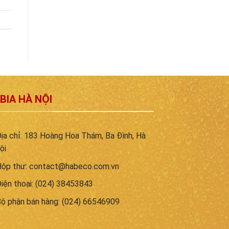
 BIA HÀ NỘI
ịa chỉ: 183 Hoàng Hoa Thám, Ba Đình, Hà
ội
ộp thư:
contact@habeco.com.vn
iện thoại: (024) 38453843
ộ phận bán hàng: (024) 66546909