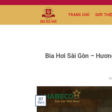
Skip
to
TRANG CHỦ
GIỚI THI
content
Bia Hơi Sài Gòn – Hươ
P
07
Th11