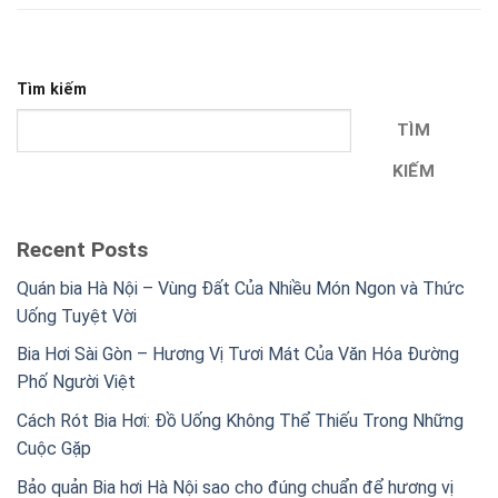
Tìm kiếm
TÌM
KIẾM
Recent Posts
Quán bia Hà Nội – Vùng Đất Của Nhiều Món Ngon và Thức
Uống Tuyệt Vời
Bia Hơi Sài Gòn – Hương Vị Tươi Mát Của Văn Hóa Đường
Phố Người Việt
Cách Rót Bia Hơi: Đồ Uống Không Thể Thiếu Trong Những
Cuộc Gặp
Bảo quản Bia hơi Hà Nội sao cho đúng chuẩn để hương vị