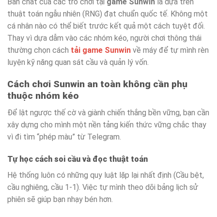
Bản chất của các trò chơi tại
game Sunwin
là dựa trên
thuật toán ngẫu nhiên (RNG) đạt chuẩn quốc tế. Không một
cá nhân nào có thể biết trước kết quả một cách tuyệt đối.
Thay vì dựa dẫm vào các nhóm kéo, người chơi thông thái
thường chọn cách
tải game Sunwin
về máy để tự mình rèn
luyện kỹ năng quan sát cầu và quản lý vốn.
Cách chơi Sunwin an toàn không cần phụ
thuộc nhóm kéo
Để lật ngược thế cờ và giành chiến thắng bền vững, bạn cần
xây dựng cho mình một nền tảng kiến thức vững chắc thay
vì đi tìm “phép màu” từ Telegram.
Tự học cách soi cầu và đọc thuật toán
Hệ thống luôn có những quy luật lặp lại nhất định (Cầu bệt,
cầu nghiêng, cầu 1-1). Việc tự mình theo dõi bảng lịch sử
phiên sẽ giúp bạn nhạy bén hơn.