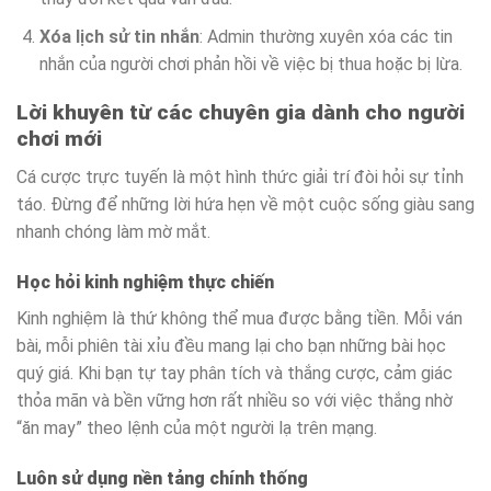
Xóa lịch sử tin nhắn
: Admin thường xuyên xóa các tin
nhắn của người chơi phản hồi về việc bị thua hoặc bị lừa.
Lời khuyên từ các chuyên gia dành cho người
chơi mới
Cá cược trực tuyến là một hình thức giải trí đòi hỏi sự tỉnh
táo. Đừng để những lời hứa hẹn về một cuộc sống giàu sang
nhanh chóng làm mờ mắt.
Học hỏi kinh nghiệm thực chiến
Kinh nghiệm là thứ không thể mua được bằng tiền. Mỗi ván
bài, mỗi phiên tài xỉu đều mang lại cho bạn những bài học
quý giá. Khi bạn tự tay phân tích và thắng cược, cảm giác
thỏa mãn và bền vững hơn rất nhiều so với việc thắng nhờ
“ăn may” theo lệnh của một người lạ trên mạng.
Luôn sử dụng nền tảng chính thống