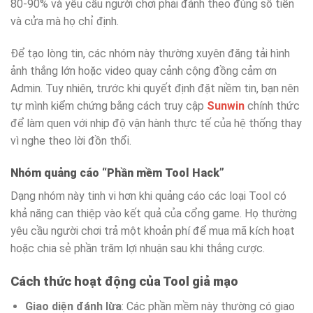
80-90% và yêu cầu người chơi phải đánh theo đúng số tiền
và cửa mà họ chỉ định.
Để tạo lòng tin, các nhóm này thường xuyên đăng tải hình
ảnh thắng lớn hoặc video quay cảnh cộng đồng cảm ơn
Admin. Tuy nhiên, trước khi quyết định đặt niềm tin, bạn nên
tự mình kiểm chứng bằng cách truy cập
Sunwin
chính thức
để làm quen với nhịp độ vận hành thực tế của hệ thống thay
vì nghe theo lời đồn thổi.
Nhóm quảng cáo “Phần mềm Tool Hack”
Dạng nhóm này tinh vi hơn khi quảng cáo các loại Tool có
khả năng can thiệp vào kết quả của cổng game. Họ thường
yêu cầu người chơi trả một khoản phí để mua mã kích hoạt
hoặc chia sẻ phần trăm lợi nhuận sau khi thắng cược.
Cách thức hoạt động của Tool giả mạo
Giao diện đánh lừa
: Các phần mềm này thường có giao