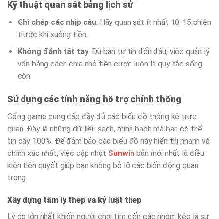
Kỹ thuật quan sát bảng lịch sử
Ghi chép các nhịp cầu
: Hãy quan sát ít nhất 10-15 phiên
trước khi xuống tiền.
Không đánh tất tay
: Dù bạn tự tin đến đâu, việc quản lý
vốn bằng cách chia nhỏ tiền cược luôn là quy tắc sống
còn.
Sử dụng các tính năng hỗ trợ chính thống
Cổng game cung cấp đầy đủ các biểu đồ thống kê trực
quan. Đây là những dữ liệu sạch, minh bạch mà bạn có thể
tin cậy 100%. Để đảm bảo các biểu đồ này hiển thị nhanh và
chính xác nhất, việc cập nhật
Sunwin
bản
mới nhất là điều
kiện tiên quyết giúp bạn không bỏ lỡ các biến động quan
trọng.
Xây dựng tâm lý thép và kỷ luật thép
Lý do lớn nhất khiến người chơi tìm đến các nhóm kéo là sự