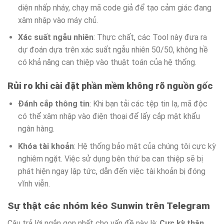
diện nhấp nháy, chạy mã code giả để tạo cảm giác đang
xâm nhập vào máy chủ.
Xác suất ngẫu nhiên
: Thực chất, các Tool này đưa ra
dự đoán dựa trên xác suất ngẫu nhiên 50/50, không hề
có khả năng can thiệp vào thuật toán của hệ thống.
Rủi ro khi cài đặt phần mềm không rõ nguồn gốc
Đánh cắp thông tin
: Khi bạn tải các tệp tin lạ, mã độc
có thể xâm nhập vào điện thoại để lấy cắp mật khẩu
ngân hàng.
Khóa tài khoản
: Hệ thống bảo mật của chúng tôi cực kỳ
nghiêm ngặt. Việc sử dụng bên thứ ba can thiệp sẽ bị
phát hiện ngay lập tức, dẫn đến việc tài khoản bị đóng
vĩnh viễn.
Sự thật các nhóm kéo Sunwin trên Telegram
Câu trả lời ngắn gọn nhất cho vấn đề này là:
Cực kỳ thận