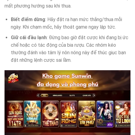
mất phương hướng sau khi thua.
Biết điểm dừng
: Hãy đặt ra hạn mức thắng/thua mỗi
ngày. Khi chạm mốc, hãy thoát game ngay lập tức.
Giữ cái đầu lạnh
: Đừng bao giờ đặt cược khi đang bị ức
chế hoặc có tác động của bia rượu. Các nhóm kéo
thường đánh vào tâm lý nôn nóng này để thúc giục bạn
đặt những lệnh cược sai lầm.